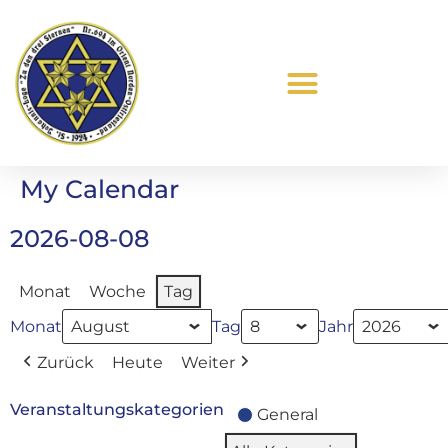
Was ist Freimaurerei?
My Calendar
2026-08-08
Monat
Woche
Tag
Monat
Tag
Jahr
Zurück
Heute
Weiter
Veranstaltungskategorien
General