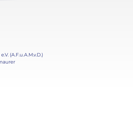
. (A.F.u.A.M.v.D.)
maurer