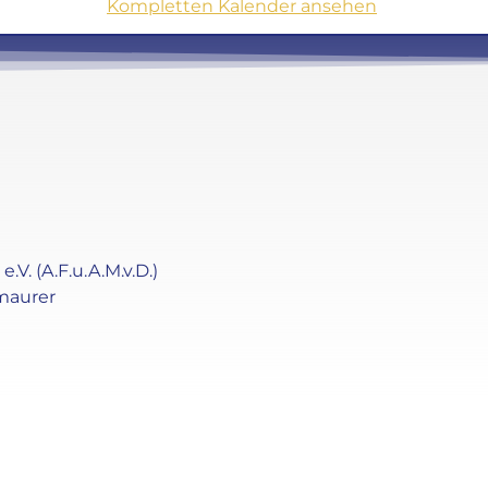
Kompletten Kalender ansehen
. (A.F.u.A.M.v.D.)
maurer