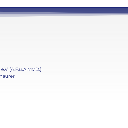
. (A.F.u.A.M.v.D.)
maurer