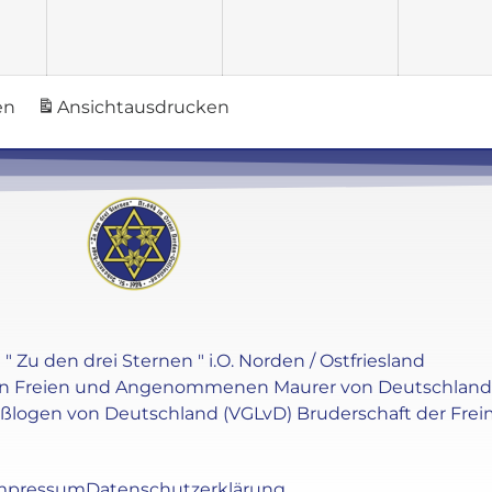
en
Ansicht
ausdrucken
" Zu den drei Sternen " i.O. Norden / Ostfriesland
en Freien und Angenommenen Maurer von Deutschland e.V
oßlogen von Deutschland (VGLvD) Bruderschaft der Frei
mpressum
Datenschutzerklärung