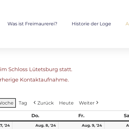
Was ist Freimaurerei?
Historie der Loge
A
im Schloss Lütetsburg statt.
orherige Kontaktaufnahme.
Woche
Tag
Zurück
Heute
Weiter
Do.
Fr.
Sa
7, '24
Aug. 8, '24
Aug. 9, '24
A