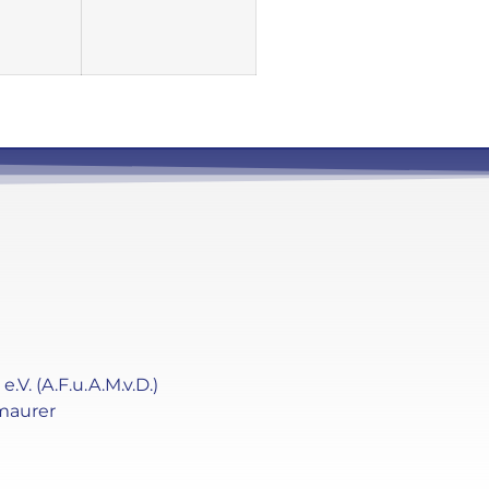
. (A.F.u.A.M.v.D.)
maurer