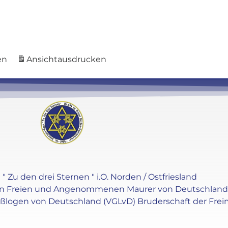
en
Ansicht
ausdrucken
" Zu den drei Sternen " i.O. Norden / Ostfriesland
en Freien und Angenommenen Maurer von Deutschland e.V
oßlogen von Deutschland (VGLvD) Bruderschaft der Frei