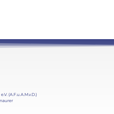
. (A.F.u.A.M.v.D.)
maurer