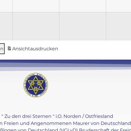
en
Ansicht
ausdrucken
" Zu den drei Sternen " i.O. Norden / Ostfriesland
en Freien und Angenommenen Maurer von Deutschland e.V
oßlogen von Deutschland (VGLvD) Bruderschaft der Frei