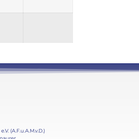
. (A.F.u.A.M.v.D.)
maurer