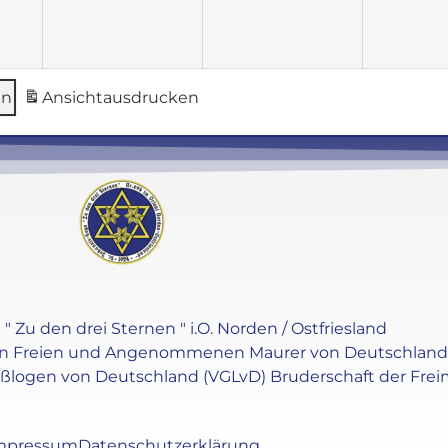
en
Ansicht
ausdrucken
" Zu den drei Sternen " i.O. Norden / Ostfriesland
en Freien und Angenommenen Maurer von Deutschland e.V
oßlogen von Deutschland (VGLvD) Bruderschaft der Frei
mpressum
Datenschutzerklärung