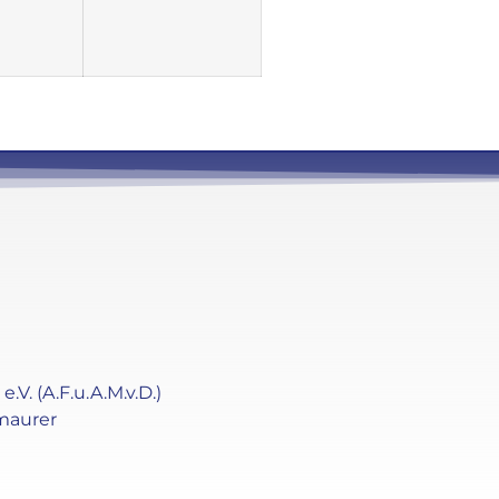
. (A.F.u.A.M.v.D.)
maurer