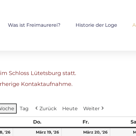
Was ist Freimaurerei?
Historie der Loge
A
im Schloss Lütetsburg statt.
orherige Kontaktaufnahme.
Woche
Tag
Zurück
Heute
Weiter
Do.
Fr.
Sa
8, '26
März 19, '26
März 20, '26
M