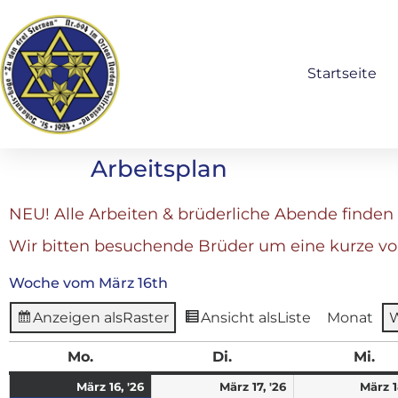
Startseite
Arbeitsplan
NEU! Alle Arbeiten & brüderliche Abende finden 
Wir bitten besuchende Brüder um eine kurze v
Woche vom März 16th
Anzeigen als
Raster
Ansicht als
Liste
Monat
Mo.
Di.
Mi.
März 16, '26
März 17, '26
März 1