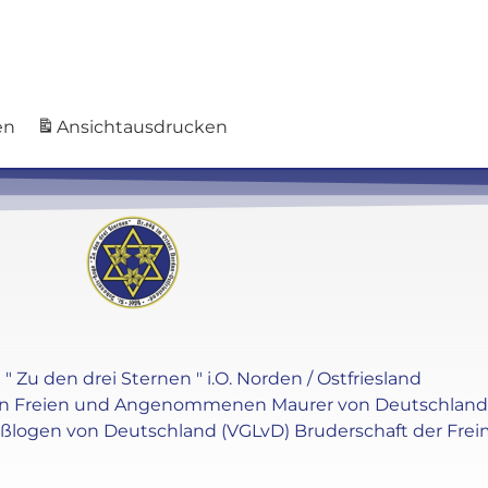
en
Ansicht
ausdrucken
" Zu den drei Sternen " i.O. Norden / Ostfriesland
en Freien und Angenommenen Maurer von Deutschland e.V
oßlogen von Deutschland (VGLvD) Bruderschaft der Frei