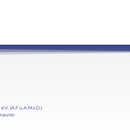
. (A.F.u.A.M.v.D.)
maurer