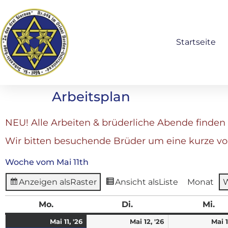
Startseite
Arbeitsplan
NEU! Alle Arbeiten & brüderliche Abende finden 
Wir bitten besuchende Brüder um eine kurze v
Woche vom Mai 11th
Anzeigen als
Raster
Ansicht als
Liste
Monat
Mo.
Di.
Mi.
Mai 11, '26
Mai 12, '26
Mai 1