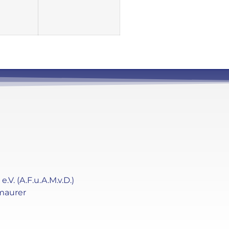
. (A.F.u.A.M.v.D.)
maurer