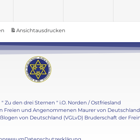
en
Ansicht
ausdrucken
" Zu den drei Sternen " i.O. Norden / Ostfriesland
en Freien und Angenommenen Maurer von Deutschland e.V
oßlogen von Deutschland (VGLvD) Bruderschaft der Frei
mpressum
Datenschutzerklärung