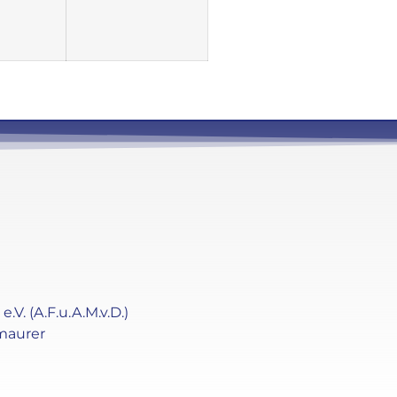
. (A.F.u.A.M.v.D.)
maurer