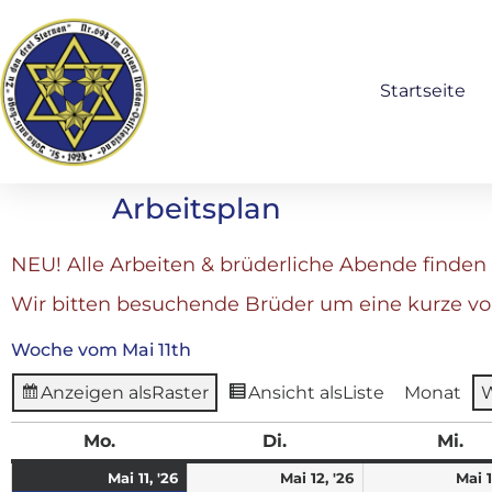
Startseite
Arbeitsplan
NEU! Alle Arbeiten & brüderliche Abende finden 
Wir bitten besuchende Brüder um eine kurze v
Woche vom Mai 11th
Anzeigen als
Raster
Ansicht als
Liste
Monat
Mo.
Di.
Mi.
Mai 11, '26
Mai 12, '26
Mai 1