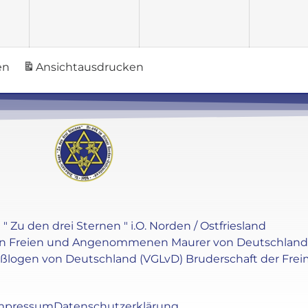
en
Ansicht
ausdrucken
" Zu den drei Sternen " i.O. Norden / Ostfriesland
en Freien und Angenommenen Maurer von Deutschland e.V
oßlogen von Deutschland (VGLvD) Bruderschaft der Frei
mpressum
Datenschutzerklärung