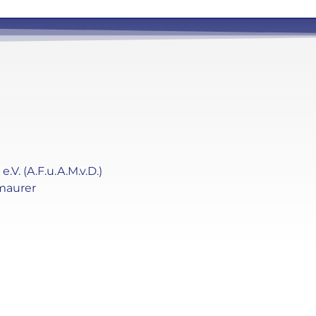
. (A.F.u.A.M.v.D.)
maurer